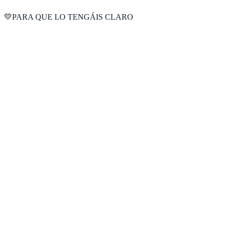
💛
PARA QUE LO TENGÁIS CLARO
Un barco lleno de turistas
Rutas masificadas
Prisas y horarios