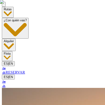
Rutas
¿Con quién vas?
Alquiler
Flota
ES
|
EN
🚤
🚣
RESERVAR
ES
|
EN
🚤
🚣