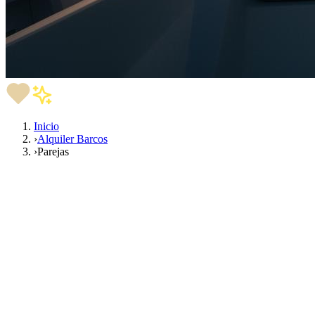
Inicio
›
Alquiler Barcos
›
Parejas