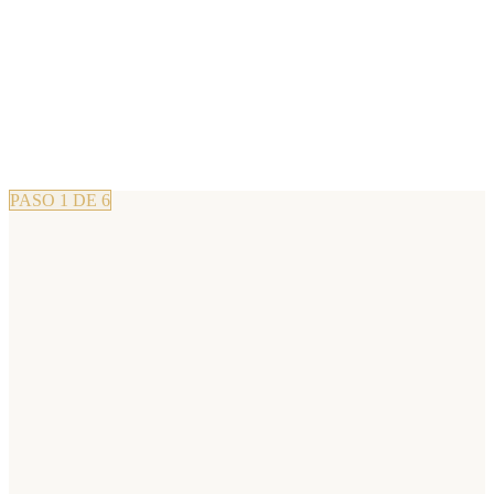
Solo vosotros dos (y el patrón, discreto)
El ritmo lo marcáis vosotros
Atardecer, champán y momentos únicos
PASO 1 DE 6
celebrando?