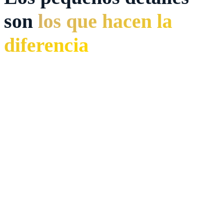
son
los que hacen la
diferencia
🌹
Pack romántico completo
Champán, flores, fresas, pétalos...
📸
Fotos profesionales
Momentos que quedarán para siempre
🍽️