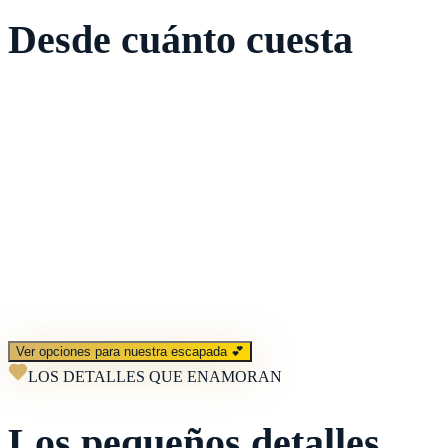
Desde cuánto cuesta
Desde
400€
por barco privado
Incluye barco privado, patrón y combustible. Los extras románticos
se personalizan según vuestros deseos.
✓ Sin letra pequeña
✓ Todo incluido
✓ Sin sorpresas
Ver opciones para nuestra escapada 💕
LOS DETALLES QUE ENAMORAN
Los pequeños detalles