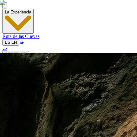
La Experiencia
Ruta de las Cuevas
🚣
ES
|
EN
🚤
RESERVAR
🚣
ES
|
EN
🚤