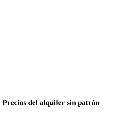
ASO
7
evolución
ASO
8
iberación fianza
Precios del alquiler sin patrón