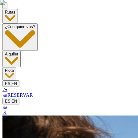
Rutas
¿Con quién vas?
Alquiler
Flota
ES
|
EN
🚤
🚣
RESERVAR
ES
|
EN
🚤
🚣