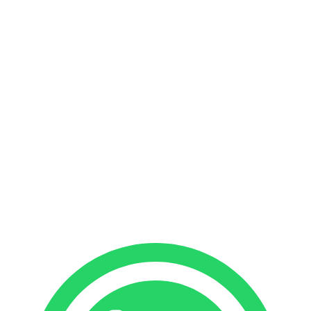
Romántica
Familias y Grupos
Corporativos
Con Patrón
Sin Patrón
Kumbra 34
Kumbra 36
Tu barco ideal