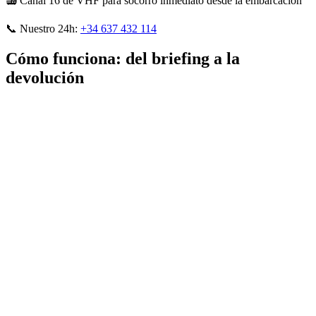
📻
Canal 16 de VHF para socorro inmediato desde la embarcación
📞
Nuestro 24h:
+34 637 432 114
Cómo funciona: del briefing a la
devolución
ASO
1
eserva
ASO
2
ocumentación
ASO
3