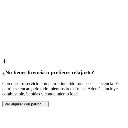
+34 637 432 114
WhatsApp
info@ibizaventura.com
🤷
¿No tienes licencia o prefieres relajarte?
Con nuestro servicio con patrón incluido no necesitas licencia. El
patrón se encarga de todo mientras tú disfrutas. Además, incluye
combustible, bebidas y conocimiento local.
Ver alquiler con patrón →