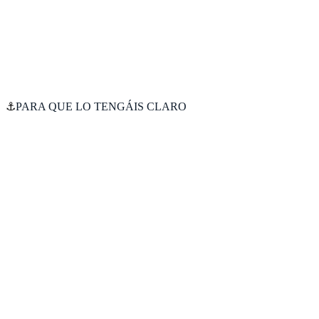
⚓
PARA QUE LO TENGÁIS CLARO
Otro team building aburrido
Actividades forzadas