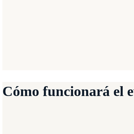
🤝
Team building
Cohesión de equipo
Cómo funcionará el e
1