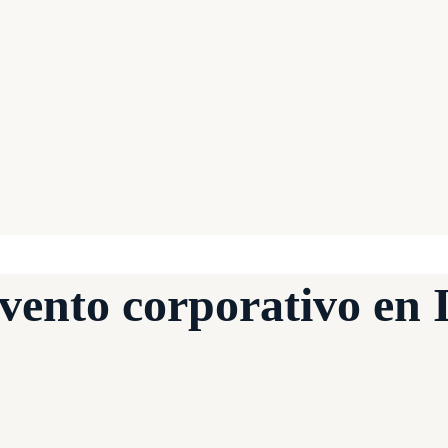
🎉
🏆
Celebración
Incentivo
Hitos y logros
Premiar al equipo
vento corporativo en 