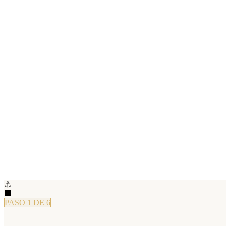
Lo mismo de siempre
Una experiencia que tu equipo recordará
Conexiones reales en un entorno único
Totalmente personalizable a tu empresa
⚓
🏢
PASO 1 DE 6
organizáis?