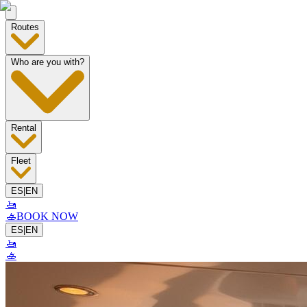
Routes
Who are you with?
Rental
Fleet
ES
|
EN
🚤
🚣
BOOK NOW
ES
|
EN
🚤
🚣