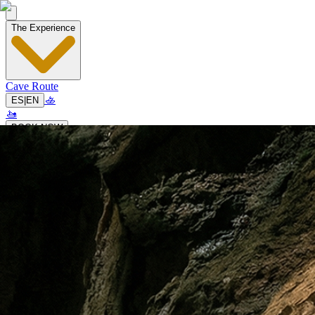
The Experience
Cave Route
🚣
ES
|
EN
🚤
BOOK NOW
🚣
ES
|
EN
🚤