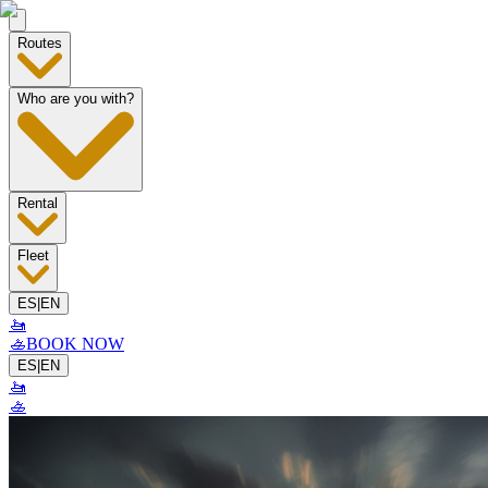
Routes
Who are you with?
Rental
Fleet
ES
|
EN
🚤
🚣
BOOK NOW
ES
|
EN
🚤
🚣