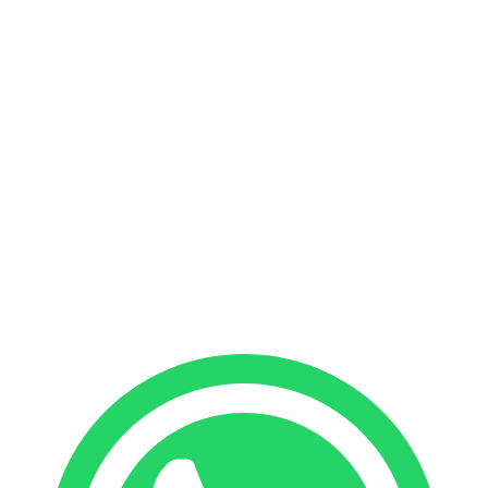
Families & Groups
Corporate
With Skipper
Without Skipper
Kumbra 34
Kumbra 36
Find your boat