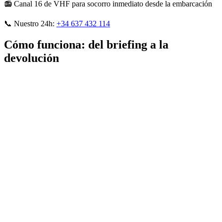
📻
Canal 16 de VHF para socorro inmediato desde la embarcación
📞
Nuestro 24h:
+34 637 432 114
Cómo funciona: del briefing a la
devolución
ASO
1
eserva
ASO
2
ocumentación
ASO
3