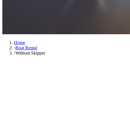
Home
›
Boat Rental
›
Without Skipper