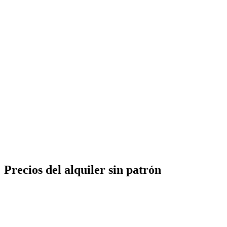
ASO
7
evolución
ASO
8
iberación fianza
Precios del alquiler sin patrón