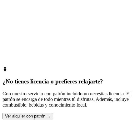
+34 637 432 114
WhatsApp
info@ibizaventura.com
🤷
¿No tienes licencia o prefieres relajarte?
Con nuestro servicio con patrón incluido no necesitas licencia. El
patrón se encarga de todo mientras tú disfrutas. Además, incluye
combustible, bebidas y conocimiento local.
Ver alquiler con patrón →