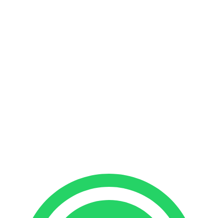
Romantic
Families & Groups
Corporate
With Skipper
Without Skipper
Kumbra 34
Kumbra 36
Find your boat