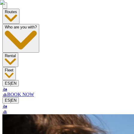
Routes
Who are you with?
Rental
Fleet
ES
|
EN
🚤
🚣
BOOK NOW
ES
|
EN
🚤
🚣