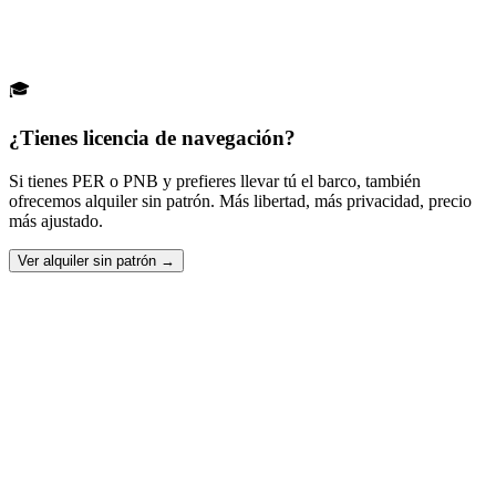
+34 637 432 114
WhatsApp
info@ibizaventura.com
🎓
¿Tienes licencia de navegación?
Si tienes PER o PNB y prefieres llevar tú el barco, también
ofrecemos alquiler sin patrón. Más libertad, más privacidad, precio
más ajustado.
Ver alquiler sin patrón →