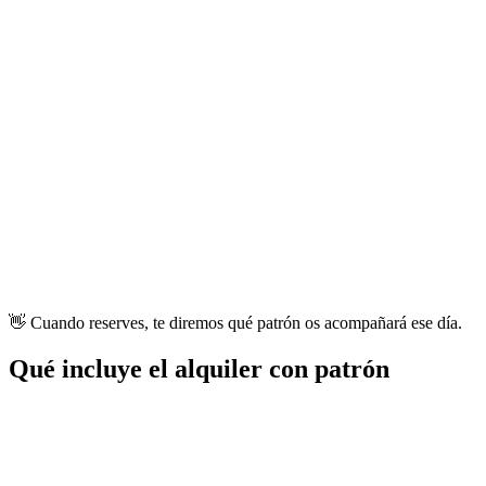
Bruno
Patrón desde 2021
🗣️
Español, Inglés, Italiano
⚓
+300 excursiones
🏆
Especialidad: calas secretas
👋 Cuando reserves, te diremos qué patrón os acompañará ese día.
Qué incluye el alquiler con patrón