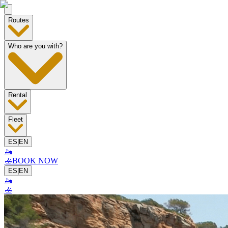
Routes
Who are you with?
Rental
Fleet
ES
|
EN
🚤
🚣
BOOK NOW
ES
|
EN
🚤
🚣